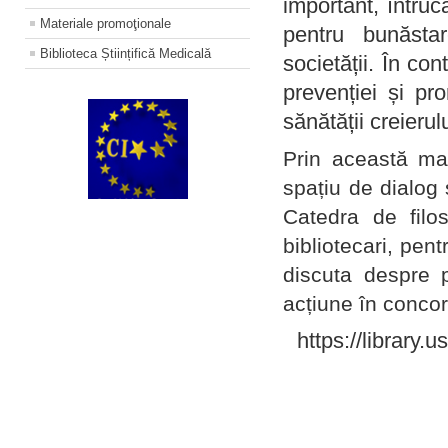
important, întruc
Materiale promoţionale
pentru bunăstar
Biblioteca Științifică Medicală
societății. În con
prevenției și pr
sănătății creierul
Prin această ma
spațiu de dialog 
Catedra de filo
bibliotecari, pent
discuta despre p
acțiune în concord
https://library.