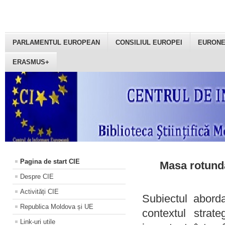
PARLAMENTUL EUROPEAN
CONSILIUL EUROPEI
EURON
ERASMUS+
Pagina de start CIE
Masa rotundă
Despre CIE
Activități CIE
Subiectul aborda
Republica Moldova și UE
contextul strat
Link-uri utile