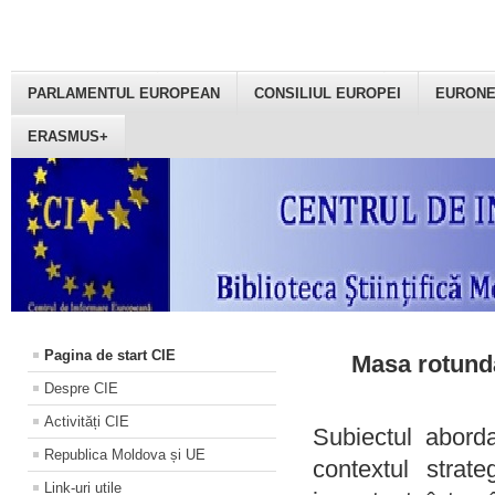
PARLAMENTUL EUROPEAN
CONSILIUL EUROPEI
EURON
ERASMUS+
Pagina de start CIE
Masa rotundă
Despre CIE
Activități CIE
Subiectul aborda
Republica Moldova și UE
contextul strat
Link-uri utile