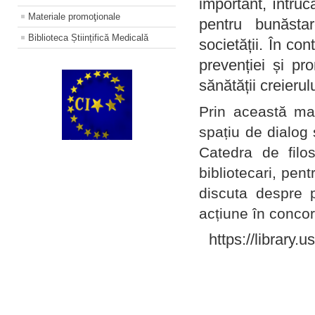
important, întruc
Materiale promoţionale
pentru bunăstar
Biblioteca Științifică Medicală
societății. În con
prevenției și pr
sănătății creierul
Prin această ma
spațiu de dialog 
Catedra de filo
bibliotecari, pent
discuta despre p
acțiune în concord
https://library.