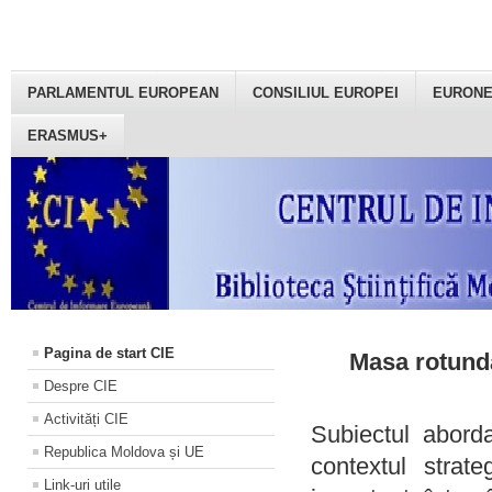
PARLAMENTUL EUROPEAN
CONSILIUL EUROPEI
EURON
ERASMUS+
Pagina de start CIE
Masa rotundă
Despre CIE
Activități CIE
Subiectul aborda
Republica Moldova și UE
contextul strat
Link-uri utile