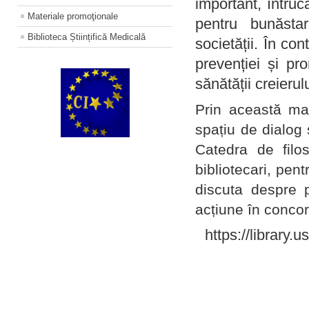
important, întruc
Materiale promoţionale
pentru bunăstar
Biblioteca Științifică Medicală
societății. În con
prevenției și pr
sănătății creierul
Prin această ma
spațiu de dialog 
Catedra de filo
bibliotecari, pent
discuta despre p
acțiune în concord
https://library.