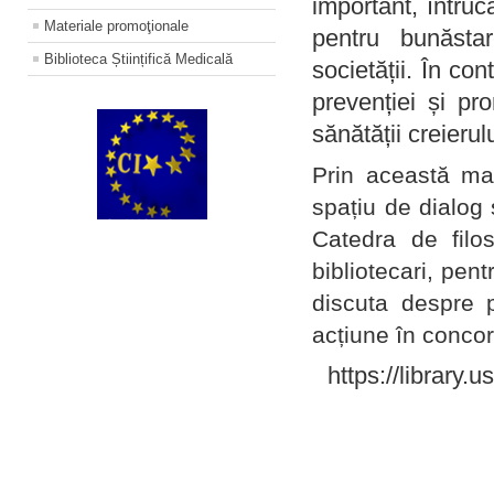
important, întruc
Materiale promoţionale
pentru bunăstar
Biblioteca Științifică Medicală
societății. În con
prevenției și pr
sănătății creierul
Prin această ma
spațiu de dialog 
Catedra de filo
bibliotecari, pent
discuta despre p
acțiune în concord
https://library.