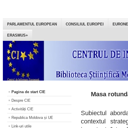
PARLAMENTUL EUROPEAN
CONSILIUL EUROPEI
EURON
ERASMUS+
Pagina de start CIE
Masa rotundă
Despre CIE
Activități CIE
Subiectul aborda
Republica Moldova și UE
contextul strat
Link-uri utile