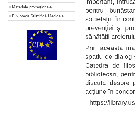
important, întruc
Materiale promoţionale
pentru bunăstar
Biblioteca Științifică Medicală
societății. În con
prevenției și pr
sănătății creierul
Prin această ma
spațiu de dialog 
Catedra de filo
bibliotecari, pent
discuta despre p
acțiune în concord
https://library.