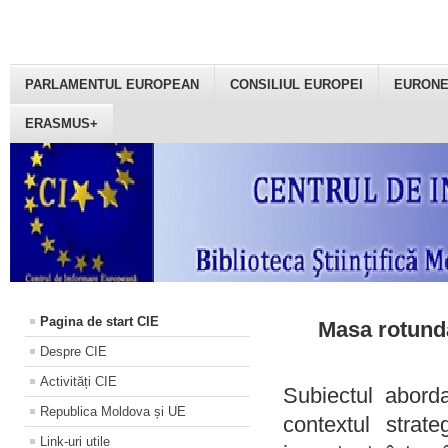
PARLAMENTUL EUROPEAN
CONSILIUL EUROPEI
EURON
ERASMUS+
Pagina de start CIE
Masa rotundă
Despre CIE
Activități CIE
Subiectul aborda
Republica Moldova și UE
contextul strat
Link-uri utile