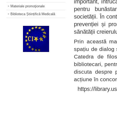
important, întruc
Materiale promoţionale
pentru bunăstar
Biblioteca Științifică Medicală
societății. În con
prevenției și pr
sănătății creierul
Prin această ma
spațiu de dialog 
Catedra de filo
bibliotecari, pent
discuta despre p
acțiune în concord
https://library.