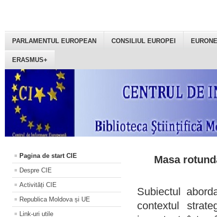
PARLAMENTUL EUROPEAN
CONSILIUL EUROPEI
EURON
ERASMUS+
Pagina de start CIE
Masa rotundă
Despre CIE
Activități CIE
Subiectul aborda
Republica Moldova și UE
contextul strat
Link-uri utile