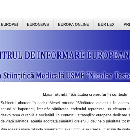
 EUROPEI
EURONEWS
EUROPA ONLINE
EUR-LEX
PR
Masa rotundă “Sănătatea creierului în contextul 
Subiectul abordat în cadrul Mesei rotunde “Sănătatea creierului în context
actual și important, întrucât sănătatea creierului reprezintă un element e
dezvoltarea durabilă a societății. În contextul strategiilor europene dedicate s
de viață sănătos, atenția acordată sănătății creierului devine o prioritate tot 
Prin această masă rotundă organizatorii şi-au propus să creeze un spațiu de dialog