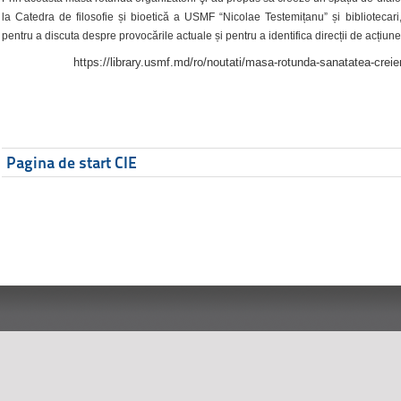
la Catedra de filosofie și bioetică a USMF “Nicolae Testemițanu” și bibliotecari,
pentru a discuta despre provocările actuale și pentru a identifica direcții de acțiune
https://library.usmf.md/ro/noutati/masa-rotunda-sanatatea-creier
Pagina de start CIE