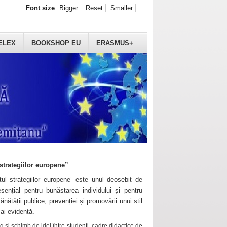
Font size
Bigger
Reset
Smaller
ELEX
BOOKSHOP EU
ERASMUS+
strategiilor europene”
ul strategiilor europene” este unul deosebit de
sențial pentru bunăstarea individului și pentru
ănătății publice, prevenției și promovării unui stil
mai evidentă.
 și schimb de idei între studenți, cadre didactice de