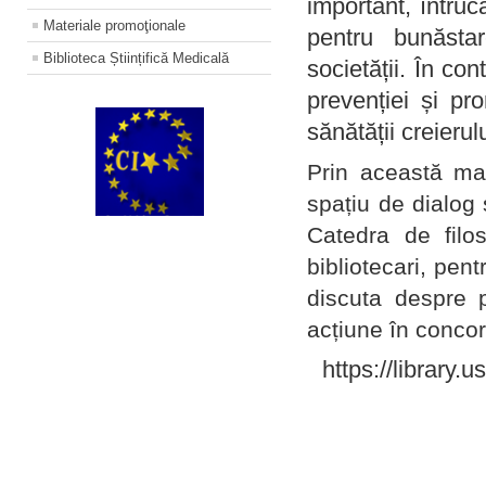
important, întruc
Materiale promoţionale
pentru bunăstar
Biblioteca Științifică Medicală
societății. În con
prevenției și pr
sănătății creierul
Prin această ma
spațiu de dialog 
Catedra de filo
bibliotecari, pent
discuta despre p
acțiune în concord
https://library.