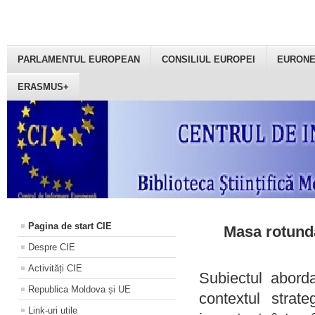
PARLAMENTUL EUROPEAN
CONSILIUL EUROPEI
EURON
ERASMUS+
Pagina de start CIE
Masa rotundă
Despre CIE
Activități CIE
Subiectul aborda
Republica Moldova și UE
contextul strat
Link-uri utile