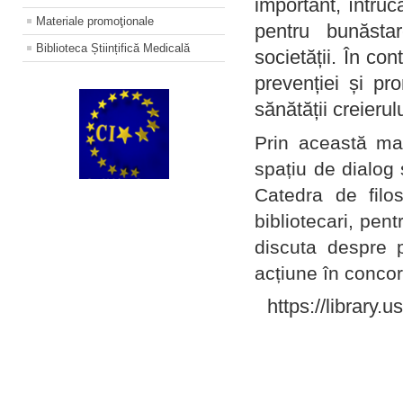
important, întruc
Materiale promoţionale
pentru bunăstar
Biblioteca Științifică Medicală
societății. În con
prevenției și pr
sănătății creierul
Prin această ma
spațiu de dialog 
Catedra de filo
bibliotecari, pent
discuta despre p
acțiune în concord
https://library.