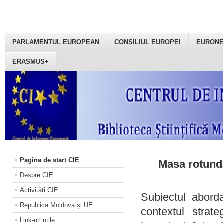
PARLAMENTUL EUROPEAN
CONSILIUL EUROPEI
EURON
ERASMUS+
Pagina de start CIE
Masa rotundă
Despre CIE
Activități CIE
Subiectul aborda
Republica Moldova și UE
contextul strat
Link-uri utile