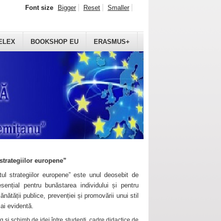
Font size
Bigger
Reset
Smaller
ELEX
BOOKSHOP EU
ERASMUS+
strategiilor europene”
ul strategiilor europene” este unul deosebit de
sențial pentru bunăstarea individului și pentru
ănătății publice, prevenției și promovării unui stil
mai evidentă.
 și schimb de idei între studenți, cadre didactice de