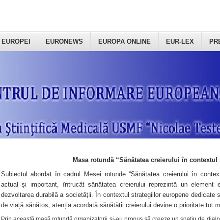
 EUROPEI
EURONEWS
EUROPA ONLINE
EUR-LEX
PR
Masa rotundă “Sănătatea creierului în contextul 
Subiectul abordat în cadrul Mesei rotunde “Sănătatea creierului în context
actual și important, întrucât sănătatea creierului reprezintă un element e
dezvoltarea durabilă a societății. În contextul strategiilor europene dedicate s
de viață sănătos, atenția acordată sănătății creierului devine o prioritate tot 
Prin această masă rotundă organizatorii şi-au propus să creeze un spațiu de dialog