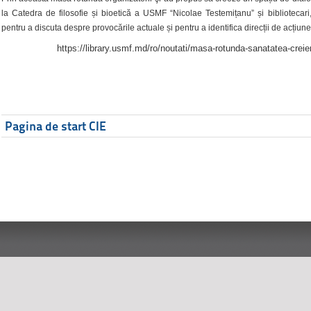
la Catedra de filosofie și bioetică a USMF “Nicolae Testemițanu” și bibliotecari,
pentru a discuta despre provocările actuale și pentru a identifica direcții de acțiune
https://library.usmf.md/ro/noutati/masa-rotunda-sanatatea-creier
Pagina de start CIE