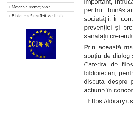
important, întruc
Materiale promoţionale
pentru bunăstar
Biblioteca Științifică Medicală
societății. În con
prevenției și pr
sănătății creierul
Prin această ma
spațiu de dialog 
Catedra de filo
bibliotecari, pent
discuta despre p
acțiune în concord
https://library.