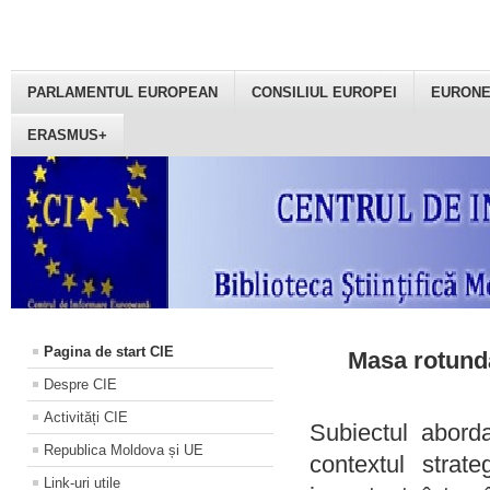
PARLAMENTUL EUROPEAN
CONSILIUL EUROPEI
EURON
ERASMUS+
Pagina de start CIE
Masa rotundă
Despre CIE
Activități CIE
Subiectul aborda
Republica Moldova și UE
contextul strat
Link-uri utile