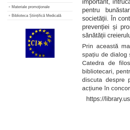
important, întruc
Materiale promoţionale
pentru bunăstar
Biblioteca Științifică Medicală
societății. În con
prevenției și pr
sănătății creierul
Prin această ma
spațiu de dialog 
Catedra de filo
bibliotecari, pent
discuta despre p
acțiune în concord
https://library.