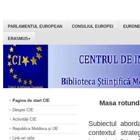
PARLAMENTUL EUROPEAN
CONSILIUL EUROPEI
EURON
ERASMUS+
Pagina de start CIE
Masa rotundă
Despre CIE
Activități CIE
Subiectul aborda
Republica Moldova și UE
contextul strat
Link-uri utile