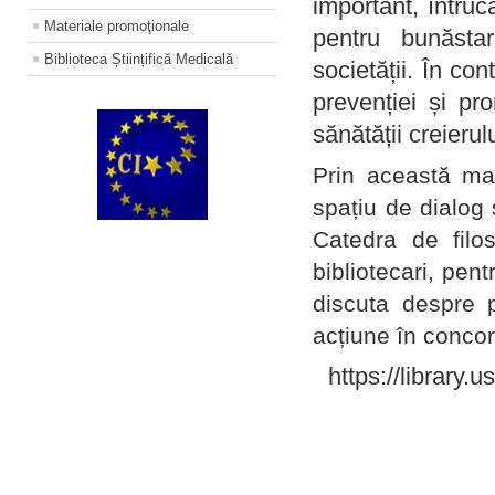
important, întruc
Materiale promoţionale
pentru bunăstar
Biblioteca Științifică Medicală
societății. În con
prevenției și pr
sănătății creierul
Prin această ma
spațiu de dialog 
Catedra de filo
bibliotecari, pent
discuta despre p
acțiune în concord
https://library.