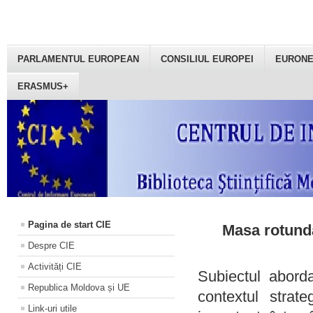
PARLAMENTUL EUROPEAN
CONSILIUL EUROPEI
EURON
ERASMUS+
Pagina de start CIE
Masa rotundă
Despre CIE
Activități CIE
Subiectul aborda
Republica Moldova și UE
contextul strat
Link-uri utile