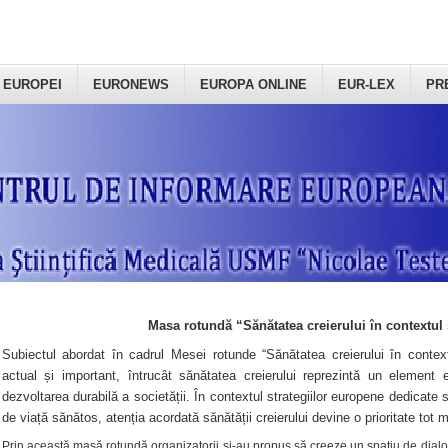
 EUROPEI
EURONEWS
EUROPA ONLINE
EUR-LEX
PR
Masa rotundă “Sănătatea creierului în contextul 
Subiectul abordat în cadrul Mesei rotunde “Sănătatea creierului în context
actual și important, întrucât sănătatea creierului reprezintă un element e
dezvoltarea durabilă a societății. În contextul strategiilor europene dedicate s
de viață sănătos, atenția acordată sănătății creierului devine o prioritate tot 
Prin această masă rotundă organizatorii şi-au propus să creeze un spațiu de dialog