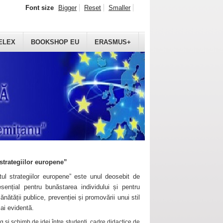
Font size
Bigger
Reset
Smaller
ELEX
BOOKSHOP EU
ERASMUS+
strategiilor europene”
ul strategiilor europene” este unul deosebit de
sențial pentru bunăstarea individului și pentru
ănătății publice, prevenției și promovării unui stil
mai evidentă.
 și schimb de idei între studenți, cadre didactice de