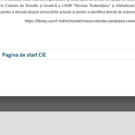
la Catedra de filosofie și bioetică a USMF “Nicolae Testemițanu” și bibliotecari,
pentru a discuta despre provocările actuale și pentru a identifica direcții de acțiune
https://library.usmf.md/ro/noutati/masa-rotunda-sanatatea-creier
Pagina de start CIE