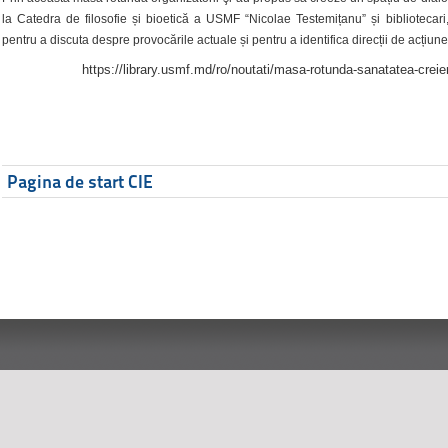
la Catedra de filosofie și bioetică a USMF “Nicolae Testemițanu” și bibliotecari,
pentru a discuta despre provocările actuale și pentru a identifica direcții de acțiune
https://library.usmf.md/ro/noutati/masa-rotunda-sanatatea-creier
Pagina de start CIE