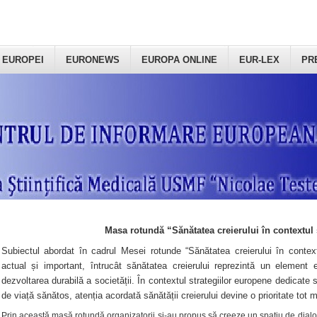
 EUROPEI
EURONEWS
EUROPA ONLINE
EUR-LEX
PR
Masa rotundă “Sănătatea creierului în contextul 
Subiectul abordat în cadrul Mesei rotunde “Sănătatea creierului în context
actual și important, întrucât sănătatea creierului reprezintă un element e
dezvoltarea durabilă a societății. În contextul strategiilor europene dedicate s
de viață sănătos, atenția acordată sănătății creierului devine o prioritate tot 
Prin această masă rotundă organizatorii şi-au propus să creeze un spațiu de dialog