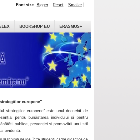
Font size
Bigger
Reset
Smaller
ELEX
BOOKSHOP EU
ERASMUS+
strategiilor europene”
ul strategiilor europene” este unul deosebit de
sențial pentru bunăstarea individului și pentru
ănătății publice, prevenției și promovării unui stil
mai evidentă.
 și schimb de idei între studenți, cadre didactice de