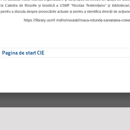
la Catedra de filosofie și bioetică a USMF “Nicolae Testemițanu” și bibliotecari,
pentru a discuta despre provocările actuale și pentru a identifica direcții de acțiune
https://library.usmf.md/ro/noutati/masa-rotunda-sanatatea-creier
Pagina de start CIE