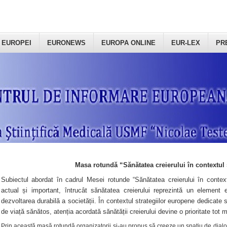
 EUROPEI
EURONEWS
EUROPA ONLINE
EUR-LEX
PR
Masa rotundă “Sănătatea creierului în contextul 
Subiectul abordat în cadrul Mesei rotunde “Sănătatea creierului în context
actual și important, întrucât sănătatea creierului reprezintă un element e
dezvoltarea durabilă a societății. În contextul strategiilor europene dedicate s
de viață sănătos, atenția acordată sănătății creierului devine o prioritate tot 
Prin această masă rotundă organizatorii şi-au propus să creeze un spațiu de dialog