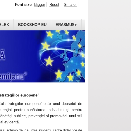
Font size
Bigger
Reset
Smaller
ELEX
BOOKSHOP EU
ERASMUS+
strategiilor europene”
ul strategiilor europene” este unul deosebit de
sențial pentru bunăstarea individului și pentru
ănătății publice, prevenției și promovării unui stil
mai evidentă.
 și schimb de idei între studenți, cadre didactice de