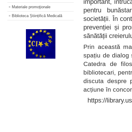
important, întruc
Materiale promoţionale
pentru bunăstar
Biblioteca Științifică Medicală
societății. În con
prevenției și pr
sănătății creierul
Prin această ma
spațiu de dialog 
Catedra de filo
bibliotecari, pent
discuta despre p
acțiune în concord
https://library.