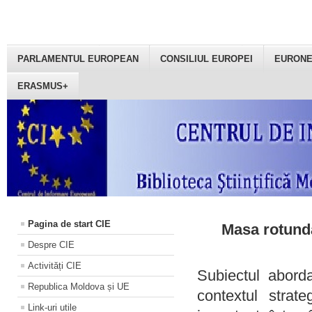
PARLAMENTUL EUROPEAN
CONSILIUL EUROPEI
EURON
ERASMUS+
Pagina de start CIE
Masa rotundă
Despre CIE
Activități CIE
Subiectul aborda
Republica Moldova și UE
contextul strat
Link-uri utile