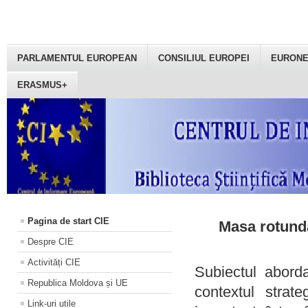
PARLAMENTUL EUROPEAN
CONSILIUL EUROPEI
EURON
ERASMUS+
Pagina de start CIE
Masa rotundă
Despre CIE
Activități CIE
Subiectul aborda
Republica Moldova și UE
contextul strat
Link-uri utile