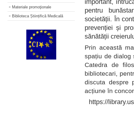
important, întruc
Materiale promoţionale
pentru bunăstar
Biblioteca Științifică Medicală
societății. În con
prevenției și pr
sănătății creierul
Prin această ma
spațiu de dialog 
Catedra de filo
bibliotecari, pent
discuta despre p
acțiune în concord
https://library.