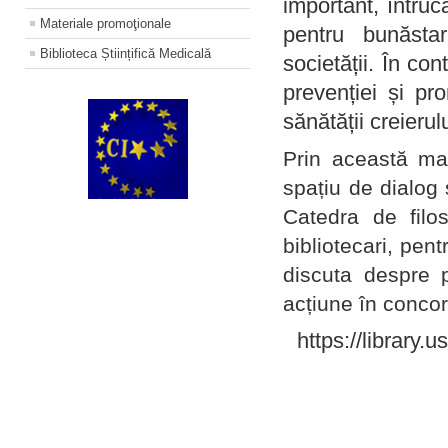
important, întruc
Materiale promoţionale
pentru bunăstar
Biblioteca Științifică Medicală
societății. În con
prevenției și pr
sănătății creierul
Prin această ma
spațiu de dialog 
Catedra de filo
bibliotecari, pent
discuta despre p
acțiune în concord
https://library.