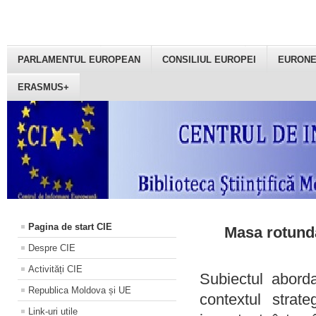
PARLAMENTUL EUROPEAN
CONSILIUL EUROPEI
EURON
ERASMUS+
Pagina de start CIE
Masa rotundă
Despre CIE
Activități CIE
Subiectul aborda
Republica Moldova și UE
contextul strat
Link-uri utile