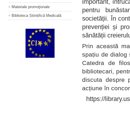
important, întruc
Materiale promoţionale
pentru bunăstar
Biblioteca Științifică Medicală
societății. În con
prevenției și pr
sănătății creierul
Prin această ma
spațiu de dialog 
Catedra de filo
bibliotecari, pent
discuta despre p
acțiune în concord
https://library.