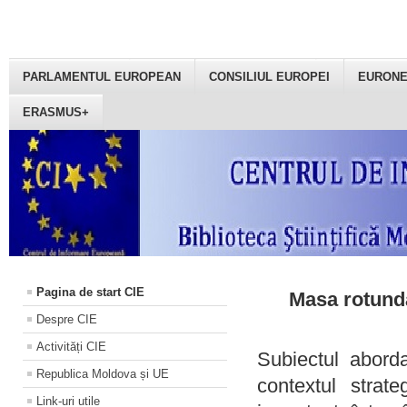
PARLAMENTUL EUROPEAN
CONSILIUL EUROPEI
EURON
ERASMUS+
Pagina de start CIE
Masa rotundă
Despre CIE
Activități CIE
Subiectul aborda
Republica Moldova și UE
contextul strat
Link-uri utile