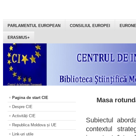
PARLAMENTUL EUROPEAN
CONSILIUL EUROPEI
EURON
ERASMUS+
Pagina de start CIE
Masa rotundă
Despre CIE
Activități CIE
Subiectul aborda
Republica Moldova și UE
contextul strat
Link-uri utile