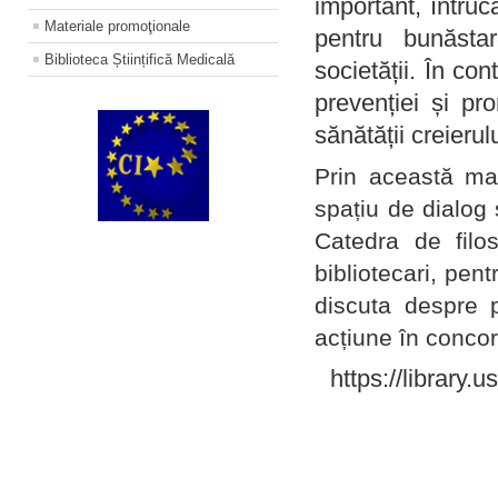
important, întruc
Materiale promoţionale
pentru bunăstar
Biblioteca Științifică Medicală
societății. În con
prevenției și pr
sănătății creierul
Prin această ma
spațiu de dialog 
Catedra de filo
bibliotecari, pent
discuta despre p
acțiune în concord
https://library.