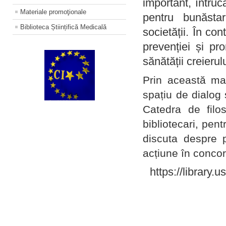
important, întruc
Materiale promoţionale
pentru bunăstar
Biblioteca Științifică Medicală
societății. În con
prevenției și pr
sănătății creierul
Prin această ma
spațiu de dialog 
Catedra de filo
bibliotecari, pent
discuta despre p
acțiune în concord
https://library.