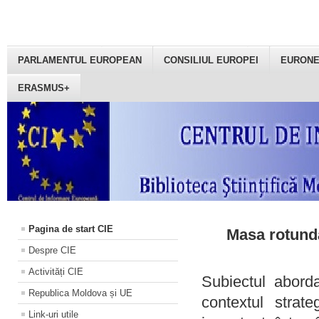
PARLAMENTUL EUROPEAN
CONSILIUL EUROPEI
EURON
ERASMUS+
Pagina de start CIE
Masa rotundă
Despre CIE
Activități CIE
Subiectul aborda
Republica Moldova și UE
contextul strat
Link-uri utile