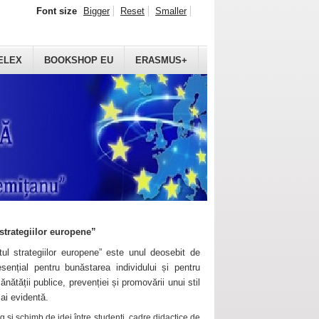
Font size
Bigger
Reset
Smaller
ELEX
BOOKSHOP EU
ERASMUS+
strategiilor europene”
ul strategiilor europene” este unul deosebit de
sențial pentru bunăstarea individului și pentru
ănătății publice, prevenției și promovării unui stil
mai evidentă.
 și schimb de idei între studenți, cadre didactice de