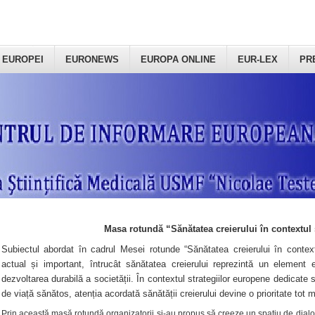
 EUROPEI
EURONEWS
EUROPA ONLINE
EUR-LEX
PR
Masa rotundă “Sănătatea creierului în contextul 
Subiectul abordat în cadrul Mesei rotunde “Sănătatea creierului în context
actual și important, întrucât sănătatea creierului reprezintă un element e
dezvoltarea durabilă a societății. În contextul strategiilor europene dedicate s
de viață sănătos, atenția acordată sănătății creierului devine o prioritate tot 
Prin această masă rotundă organizatorii şi-au propus să creeze un spațiu de dialog