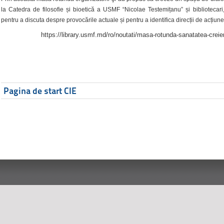
la Catedra de filosofie și bioetică a USMF “Nicolae Testemițanu” și bibliotecari,
pentru a discuta despre provocările actuale și pentru a identifica direcții de acțiune
https://library.usmf.md/ro/noutati/masa-rotunda-sanatatea-creier
Pagina de start CIE