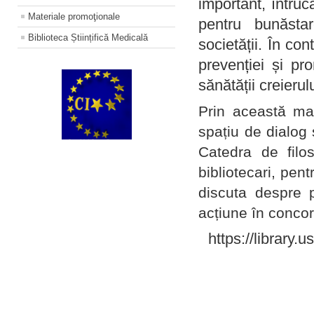
important, întruc
Materiale promoţionale
pentru bunăstar
Biblioteca Științifică Medicală
societății. În con
prevenției și pr
sănătății creierul
Prin această ma
spațiu de dialog 
Catedra de filo
bibliotecari, pent
discuta despre p
acțiune în concord
https://library.