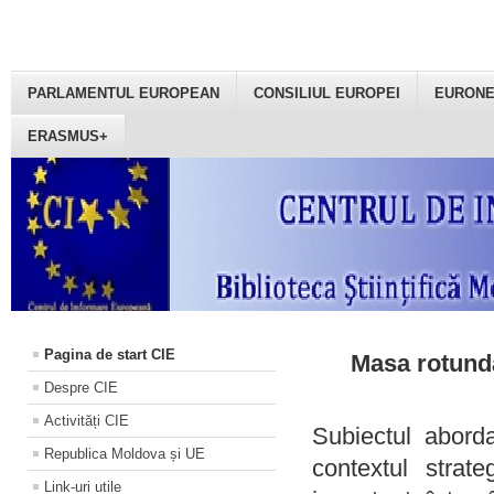
PARLAMENTUL EUROPEAN
CONSILIUL EUROPEI
EURON
ERASMUS+
Pagina de start CIE
Masa rotundă
Despre CIE
Activități CIE
Subiectul aborda
Republica Moldova și UE
contextul strat
Link-uri utile