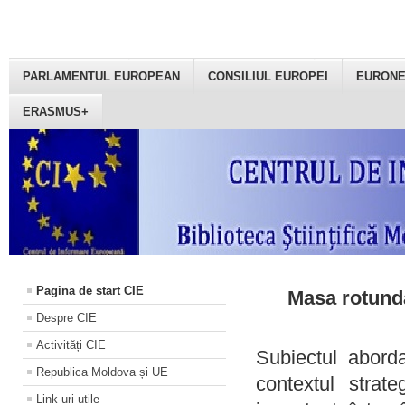
PARLAMENTUL EUROPEAN
CONSILIUL EUROPEI
EURON
ERASMUS+
Pagina de start CIE
Masa rotundă
Despre CIE
Activități CIE
Subiectul aborda
Republica Moldova și UE
contextul strat
Link-uri utile