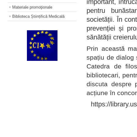
important, întruc
Materiale promoţionale
pentru bunăstar
Biblioteca Științifică Medicală
societății. În con
prevenției și pr
sănătății creierul
Prin această ma
spațiu de dialog 
Catedra de filo
bibliotecari, pent
discuta despre p
acțiune în concord
https://library.