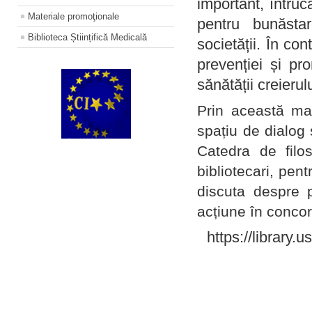
important, întruc
Materiale promoţionale
pentru bunăstar
Biblioteca Științifică Medicală
societății. În con
prevenției și pr
sănătății creierul
Prin această ma
spațiu de dialog 
Catedra de filo
bibliotecari, pent
discuta despre p
acțiune în concord
https://library.