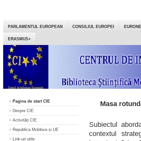
PARLAMENTUL EUROPEAN
CONSILIUL EUROPEI
EURON
ERASMUS+
Pagina de start CIE
Masa rotundă
Despre CIE
Activități CIE
Subiectul aborda
Republica Moldova și UE
contextul strat
Link-uri utile