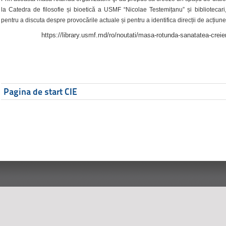
la Catedra de filosofie și bioetică a USMF “Nicolae Testemițanu” și bibliotecari,
pentru a discuta despre provocările actuale și pentru a identifica direcții de acțiune
https://library.usmf.md/ro/noutati/masa-rotunda-sanatatea-creier
Pagina de start CIE