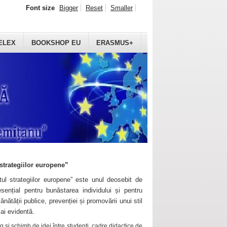
Font size
Bigger
Reset
Smaller
ELEX
BOOKSHOP EU
ERASMUS+
strategiilor europene”
ul strategiilor europene” este unul deosebit de
sențial pentru bunăstarea individului și pentru
ănătății publice, prevenției și promovării unui stil
mai evidentă.
 și schimb de idei între studenți, cadre didactice de