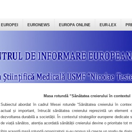
 EUROPEI
EURONEWS
EUROPA ONLINE
EUR-LEX
PR
Masa rotundă “Sănătatea creierului în contextul 
Subiectul abordat în cadrul Mesei rotunde “Sănătatea creierului în context
actual și important, întrucât sănătatea creierului reprezintă un element e
dezvoltarea durabilă a societății. În contextul strategiilor europene dedicate s
de viață sănătos, atenția acordată sănătății creierului devine o prioritate tot 
Prin această masă rotundă organizatorii şi-au propus să creeze un spațiu de dialog