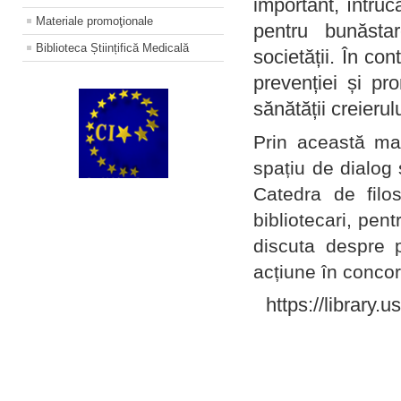
important, întruc
Materiale promoţionale
pentru bunăstar
Biblioteca Științifică Medicală
societății. În con
prevenției și pr
sănătății creierul
Prin această ma
spațiu de dialog 
Catedra de filo
bibliotecari, pent
discuta despre p
acțiune în concord
https://library.