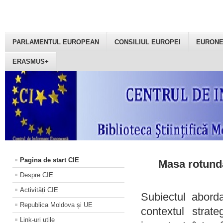
PARLAMENTUL EUROPEAN
CONSILIUL EUROPEI
EURON
ERASMUS+
Pagina de start CIE
Masa rotundă
Despre CIE
Activități CIE
Subiectul aborda
Republica Moldova și UE
contextul strat
Link-uri utile