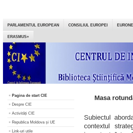
PARLAMENTUL EUROPEAN
CONSILIUL EUROPEI
EURON
ERASMUS+
Pagina de start CIE
Masa rotundă
Despre CIE
Activități CIE
Subiectul aborda
Republica Moldova și UE
contextul strat
Link-uri utile