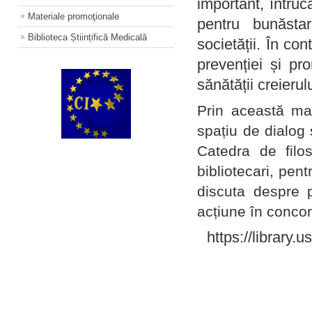
important, întruc
Materiale promoţionale
pentru bunăstar
Biblioteca Științifică Medicală
societății. În con
prevenției și pr
sănătății creierul
Prin această ma
spațiu de dialog 
Catedra de filo
bibliotecari, pent
discuta despre p
acțiune în concord
https://library.