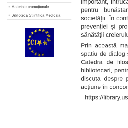
important, întruc
Materiale promoţionale
pentru bunăstar
Biblioteca Științifică Medicală
societății. În con
prevenției și pr
sănătății creierul
Prin această ma
spațiu de dialog 
Catedra de filo
bibliotecari, pent
discuta despre p
acțiune în concord
https://library.