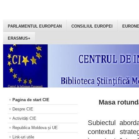
PARLAMENTUL EUROPEAN
CONSILIUL EUROPEI
EURON
ERASMUS+
Pagina de start CIE
Masa rotundă
Despre CIE
Activități CIE
Subiectul aborda
Republica Moldova și UE
contextul strat
Link-uri utile