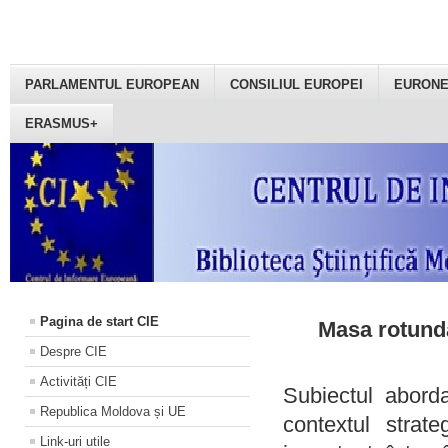
PARLAMENTUL EUROPEAN
CONSILIUL EUROPEI
EURON
ERASMUS+
Pagina de start CIE
Masa rotundă
Despre CIE
Activități CIE
Subiectul aborda
Republica Moldova și UE
contextul strat
Link-uri utile