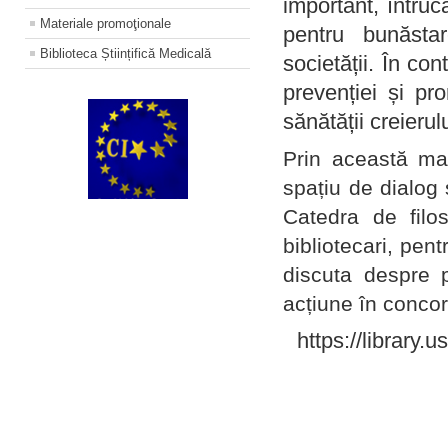
important, întruc
Materiale promoţionale
pentru bunăstar
Biblioteca Științifică Medicală
societății. În con
prevenției și pr
sănătății creierul
Prin această ma
spațiu de dialog 
Catedra de filo
bibliotecari, pent
discuta despre p
acțiune în concord
https://library.