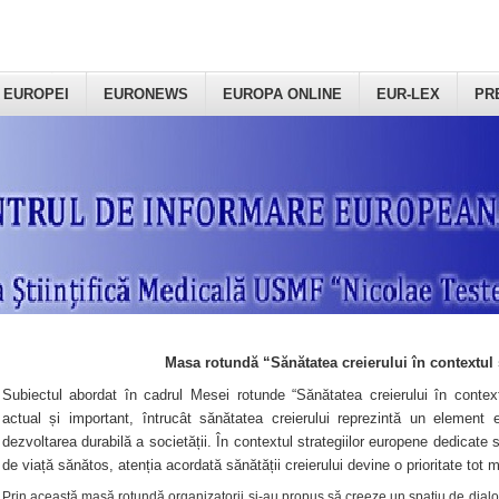
 EUROPEI
EURONEWS
EUROPA ONLINE
EUR-LEX
PR
Masa rotundă “Sănătatea creierului în contextul 
Subiectul abordat în cadrul Mesei rotunde “Sănătatea creierului în context
actual și important, întrucât sănătatea creierului reprezintă un element e
dezvoltarea durabilă a societății. În contextul strategiilor europene dedicate s
de viață sănătos, atenția acordată sănătății creierului devine o prioritate tot 
Prin această masă rotundă organizatorii şi-au propus să creeze un spațiu de dialog