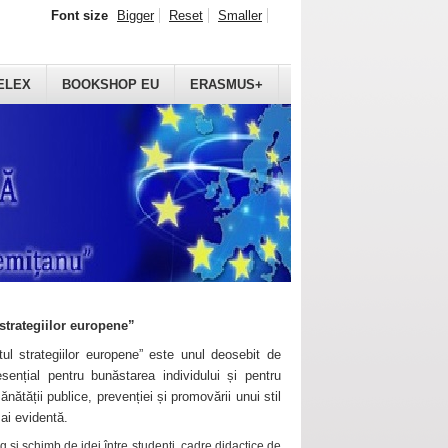
Font size
Bigger
Reset
Smaller
ELEX
BOOKSHOP EU
ERASMUS+
strategiilor europene”
ul strategiilor europene” este unul deosebit de
sențial pentru bunăstarea individului și pentru
ănătății publice, prevenției și promovării unui stil
mai evidentă.
 și schimb de idei între studenți, cadre didactice de