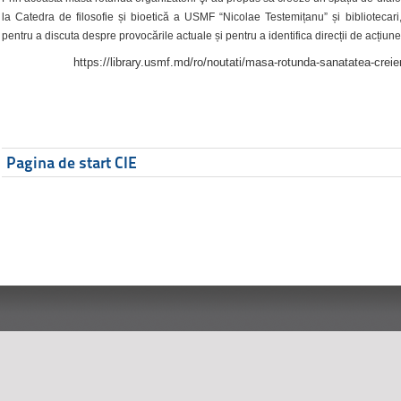
la Catedra de filosofie și bioetică a USMF “Nicolae Testemițanu” și bibliotecari,
pentru a discuta despre provocările actuale și pentru a identifica direcții de acțiune
https://library.usmf.md/ro/noutati/masa-rotunda-sanatatea-creier
Pagina de start CIE