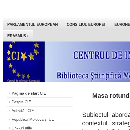
PARLAMENTUL EUROPEAN
CONSILIUL EUROPEI
EURON
ERASMUS+
Pagina de start CIE
Masa rotundă
Despre CIE
Activități CIE
Subiectul aborda
Republica Moldova și UE
contextul strat
Link-uri utile