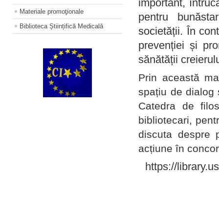
important, întruc
Materiale promoţionale
pentru bunăstar
Biblioteca Științifică Medicală
societății. În con
prevenției și pr
sănătății creierul
Prin această ma
spațiu de dialog 
Catedra de filo
bibliotecari, pent
discuta despre p
acțiune în concord
https://library.