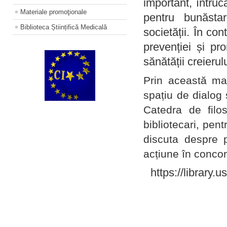
important, întruc
Materiale promoţionale
pentru bunăstar
Biblioteca Științifică Medicală
societății. În con
prevenției și pr
sănătății creierul
Prin această ma
spațiu de dialog 
Catedra de filo
bibliotecari, pent
discuta despre p
acțiune în concord
https://library.