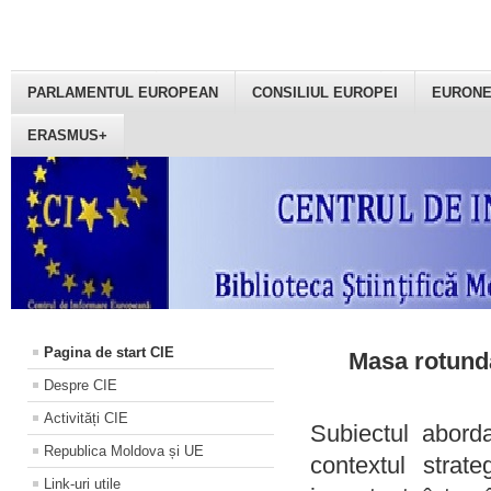
PARLAMENTUL EUROPEAN
CONSILIUL EUROPEI
EURON
ERASMUS+
Pagina de start CIE
Masa rotundă
Despre CIE
Activități CIE
Subiectul aborda
Republica Moldova și UE
contextul strat
Link-uri utile