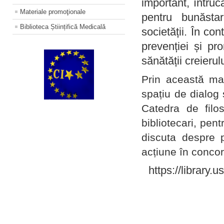
important, întruc
Materiale promoţionale
pentru bunăstar
Biblioteca Științifică Medicală
societății. În con
prevenției și pr
sănătății creierul
Prin această ma
spațiu de dialog 
Catedra de filo
bibliotecari, pent
discuta despre p
acțiune în concord
https://library.