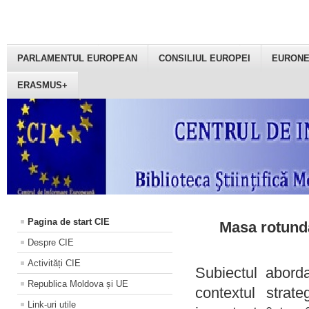
PARLAMENTUL EUROPEAN
CONSILIUL EUROPEI
EURON
ERASMUS+
Pagina de start CIE
Masa rotundă
Despre CIE
Activități CIE
Subiectul aborda
Republica Moldova și UE
contextul strat
Link-uri utile