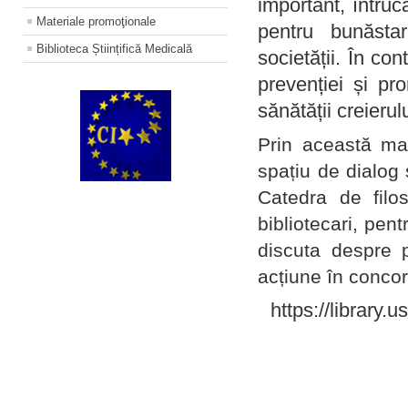
important, întruc
Materiale promoţionale
pentru bunăstar
Biblioteca Științifică Medicală
societății. În con
prevenției și pr
sănătății creierul
Prin această ma
spațiu de dialog 
Catedra de filo
bibliotecari, pent
discuta despre p
acțiune în concord
https://library.