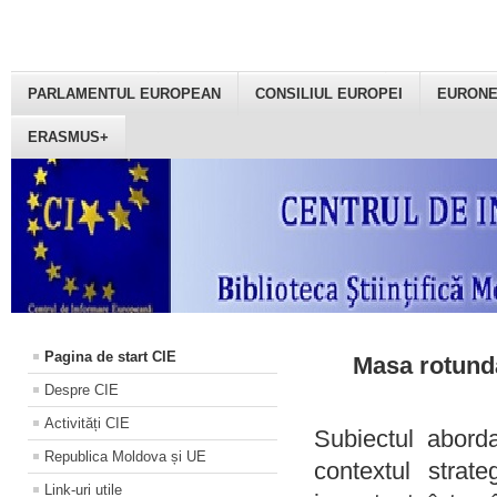
PARLAMENTUL EUROPEAN
CONSILIUL EUROPEI
EURON
ERASMUS+
Pagina de start CIE
Masa rotundă
Despre CIE
Activități CIE
Subiectul aborda
Republica Moldova și UE
contextul strat
Link-uri utile