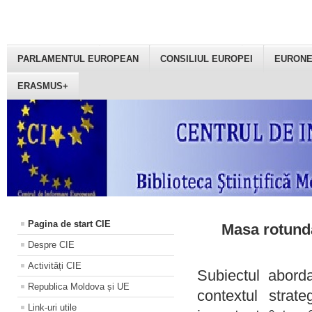
PARLAMENTUL EUROPEAN
CONSILIUL EUROPEI
EURON
ERASMUS+
Pagina de start CIE
Masa rotundă
Despre CIE
Activități CIE
Subiectul aborda
Republica Moldova și UE
contextul strat
Link-uri utile