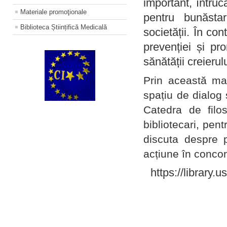
important, întruc
Materiale promoţionale
pentru bunăstar
Biblioteca Științifică Medicală
societății. În con
prevenției și pr
sănătății creierul
Prin această ma
spațiu de dialog 
Catedra de filo
bibliotecari, pent
discuta despre p
acțiune în concord
https://library.