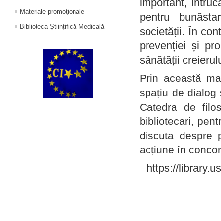
important, întruc
Materiale promoţionale
pentru bunăstar
Biblioteca Științifică Medicală
societății. În con
prevenției și pr
sănătății creierul
Prin această ma
spațiu de dialog 
Catedra de filo
bibliotecari, pent
discuta despre p
acțiune în concord
https://library.