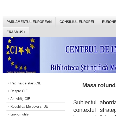
PARLAMENTUL EUROPEAN
CONSILIUL EUROPEI
EURON
ERASMUS+
Pagina de start CIE
Masa rotundă
Despre CIE
Activități CIE
Subiectul aborda
Republica Moldova și UE
contextul strat
Link-uri utile