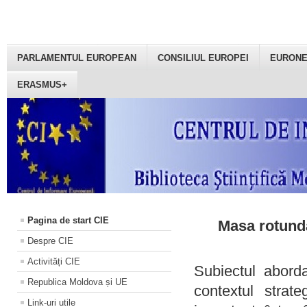
PARLAMENTUL EUROPEAN
CONSILIUL EUROPEI
EURON
ERASMUS+
Pagina de start CIE
Masa rotundă
Despre CIE
Activități CIE
Subiectul aborda
Republica Moldova și UE
contextul strat
Link-uri utile