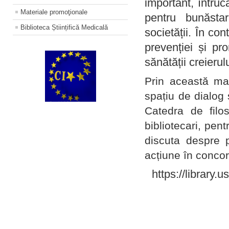
important, întruc
Materiale promoţionale
pentru bunăstar
Biblioteca Științifică Medicală
societății. În con
prevenției și pr
sănătății creierul
Prin această ma
spațiu de dialog 
Catedra de filo
bibliotecari, pent
discuta despre p
acțiune în concord
https://library.