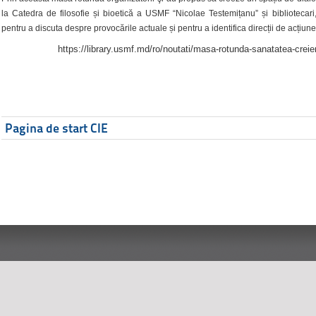
la Catedra de filosofie și bioetică a USMF “Nicolae Testemițanu” și bibliotecari,
pentru a discuta despre provocările actuale și pentru a identifica direcții de acțiune
https://library.usmf.md/ro/noutati/masa-rotunda-sanatatea-creier
Pagina de start CIE