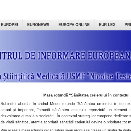
 EUROPEI
EURONEWS
EUROPA ONLINE
EUR-LEX
PR
Masa rotundă “Sănătatea creierului în contextul 
Subiectul abordat în cadrul Mesei rotunde “Sănătatea creierului în context
actual și important, întrucât sănătatea creierului reprezintă un element e
dezvoltarea durabilă a societății. În contextul strategiilor europene dedicate s
de viață sănătos, atenția acordată sănătății creierului devine o prioritate tot 
Prin această masă rotundă organizatorii şi-au propus să creeze un spațiu de dialog