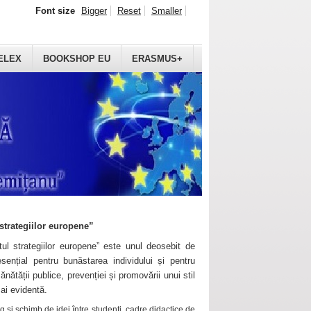
Font size
Bigger
Reset
Smaller
ELEX
BOOKSHOP EU
ERASMUS+
strategiilor europene”
ul strategiilor europene” este unul deosebit de
sențial pentru bunăstarea individului și pentru
ănătății publice, prevenției și promovării unui stil
mai evidentă.
 și schimb de idei între studenți, cadre didactice de