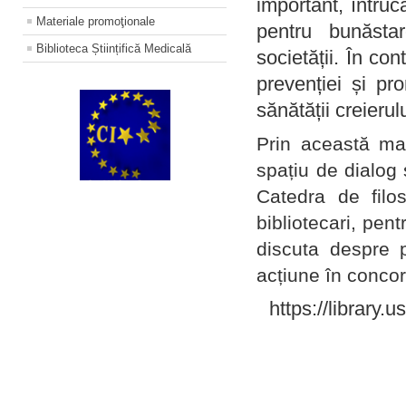
important, întruc
Materiale promoţionale
pentru bunăstar
Biblioteca Științifică Medicală
societății. În con
prevenției și pr
sănătății creierul
Prin această ma
spațiu de dialog 
Catedra de filo
bibliotecari, pent
discuta despre p
acțiune în concord
https://library.