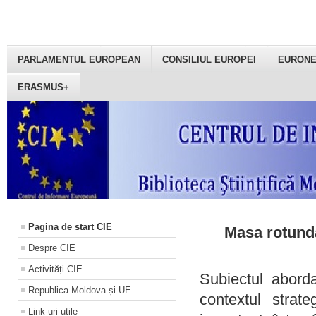
PARLAMENTUL EUROPEAN
CONSILIUL EUROPEI
EURON
ERASMUS+
Pagina de start CIE
Masa rotundă
Despre CIE
Activități CIE
Subiectul aborda
Republica Moldova și UE
contextul strat
Link-uri utile