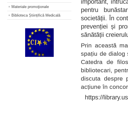
important, întruc
Materiale promoţionale
pentru bunăstar
Biblioteca Științifică Medicală
societății. În con
prevenției și pr
sănătății creierul
Prin această ma
spațiu de dialog 
Catedra de filo
bibliotecari, pent
discuta despre p
acțiune în concord
https://library.