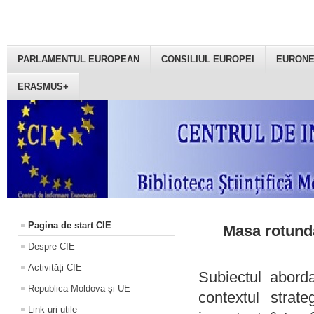
PARLAMENTUL EUROPEAN
CONSILIUL EUROPEI
EURON
ERASMUS+
Pagina de start CIE
Masa rotundă
Despre CIE
Activități CIE
Subiectul aborda
Republica Moldova și UE
contextul strat
Link-uri utile