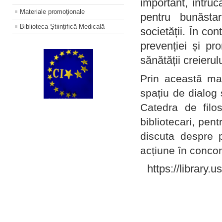
important, întruc
Materiale promoţionale
pentru bunăstar
Biblioteca Științifică Medicală
societății. În con
prevenției și pr
sănătății creierul
Prin această ma
spațiu de dialog 
Catedra de filo
bibliotecari, pent
discuta despre p
acțiune în concord
https://library.