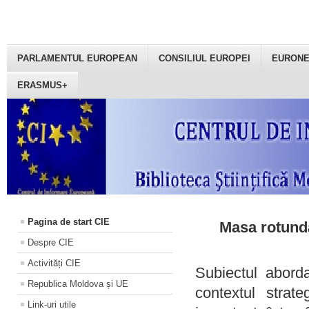
PARLAMENTUL EUROPEAN
CONSILIUL EUROPEI
EURON
ERASMUS+
Pagina de start CIE
Masa rotundă
Despre CIE
Activități CIE
Subiectul aborda
Republica Moldova și UE
contextul strat
Link-uri utile