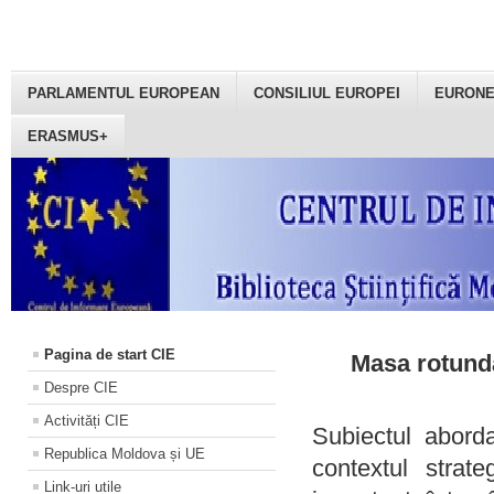
PARLAMENTUL EUROPEAN
CONSILIUL EUROPEI
EURON
ERASMUS+
Pagina de start CIE
Masa rotundă
Despre CIE
Activități CIE
Subiectul aborda
Republica Moldova și UE
contextul strat
Link-uri utile