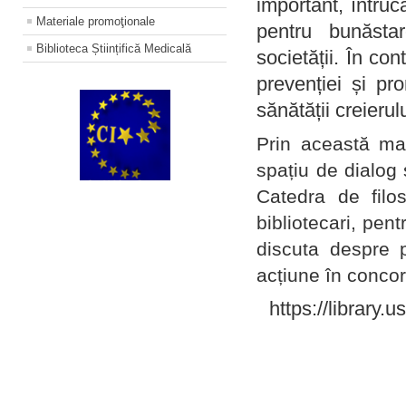
important, întruc
Materiale promoţionale
pentru bunăstar
Biblioteca Științifică Medicală
societății. În con
prevenției și pr
sănătății creierul
Prin această ma
spațiu de dialog 
Catedra de filo
bibliotecari, pent
discuta despre p
acțiune în concord
https://library.