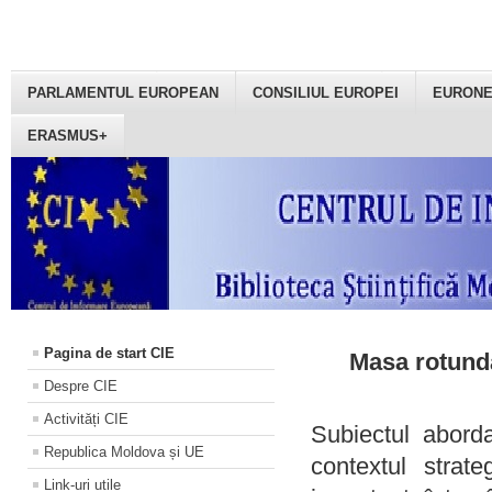
PARLAMENTUL EUROPEAN
CONSILIUL EUROPEI
EURON
ERASMUS+
Pagina de start CIE
Masa rotundă
Despre CIE
Activități CIE
Subiectul aborda
Republica Moldova și UE
contextul strat
Link-uri utile