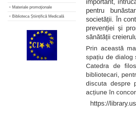
important, întruc
Materiale promoţionale
pentru bunăstar
Biblioteca Științifică Medicală
societății. În con
prevenției și pr
sănătății creierul
Prin această ma
spațiu de dialog 
Catedra de filo
bibliotecari, pent
discuta despre p
acțiune în concord
https://library.