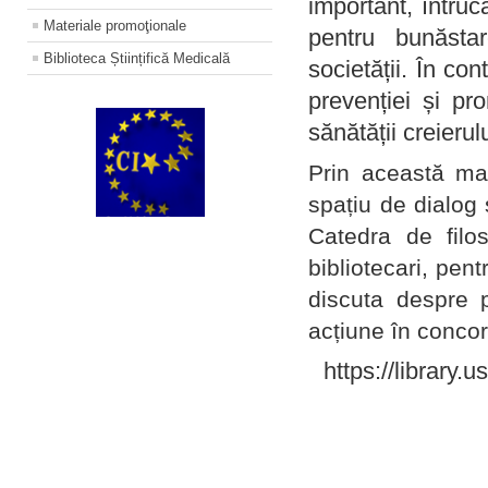
important, întruc
Materiale promoţionale
pentru bunăstar
Biblioteca Științifică Medicală
societății. În con
prevenției și pr
sănătății creierul
Prin această ma
spațiu de dialog 
Catedra de filo
bibliotecari, pent
discuta despre p
acțiune în concord
https://library.