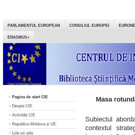
PARLAMENTUL EUROPEAN
CONSILIUL EUROPEI
EURON
ERASMUS+
Pagina de start CIE
Masa rotundă
Despre CIE
Activități CIE
Subiectul aborda
Republica Moldova și UE
contextul strat
Link-uri utile