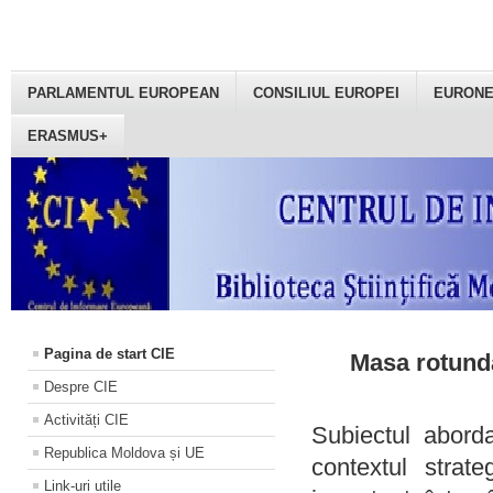
PARLAMENTUL EUROPEAN
CONSILIUL EUROPEI
EURON
ERASMUS+
Pagina de start CIE
Masa rotundă
Despre CIE
Activități CIE
Subiectul aborda
Republica Moldova și UE
contextul strat
Link-uri utile