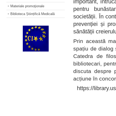
important, întruc
Materiale promoţionale
pentru bunăstar
Biblioteca Științifică Medicală
societății. În con
prevenției și pr
sănătății creierul
Prin această ma
spațiu de dialog 
Catedra de filo
bibliotecari, pent
discuta despre p
acțiune în concord
https://library.