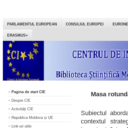
PARLAMENTUL EUROPEAN
CONSILIUL EUROPEI
EURON
ERASMUS+
Pagina de start CIE
Masa rotundă
Despre CIE
Activități CIE
Subiectul aborda
Republica Moldova și UE
contextul strat
Link-uri utile