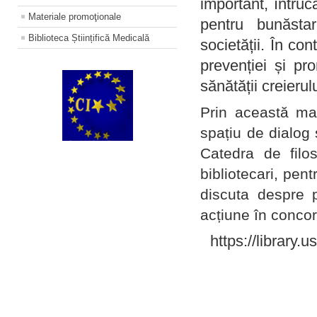
important, întruc
Materiale promoţionale
pentru bunăstar
Biblioteca Științifică Medicală
societății. În con
prevenției și pr
sănătății creierul
Prin această ma
spațiu de dialog 
Catedra de filo
bibliotecari, pent
discuta despre p
acțiune în concord
https://library.