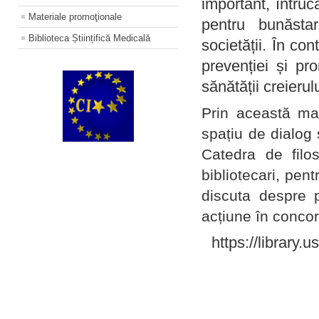
important, întruc
Materiale promoţionale
pentru bunăstar
Biblioteca Științifică Medicală
societății. În con
prevenției și pr
sănătății creierul
Prin această ma
spațiu de dialog 
Catedra de filo
bibliotecari, pent
discuta despre p
acțiune în concord
https://library.