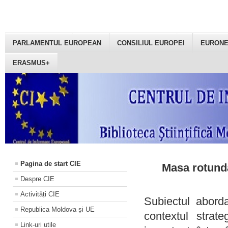
PARLAMENTUL EUROPEAN
CONSILIUL EUROPEI
EURON
ERASMUS+
Pagina de start CIE
Masa rotundă
Despre CIE
Activități CIE
Subiectul aborda
Republica Moldova și UE
contextul strat
Link-uri utile