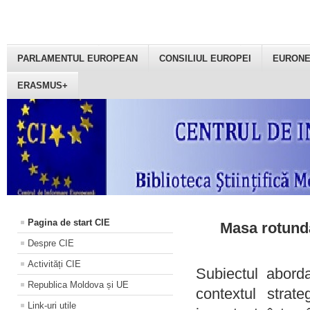
PARLAMENTUL EUROPEAN
CONSILIUL EUROPEI
EURON
ERASMUS+
Pagina de start CIE
Masa rotundă
Despre CIE
Activități CIE
Subiectul aborda
Republica Moldova și UE
contextul strat
Link-uri utile