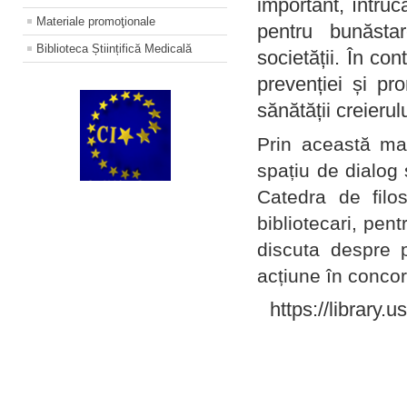
important, întruc
Materiale promoţionale
pentru bunăstar
Biblioteca Științifică Medicală
societății. În con
prevenției și pr
sănătății creierul
Prin această ma
spațiu de dialog 
Catedra de filo
bibliotecari, pent
discuta despre p
acțiune în concord
https://library.